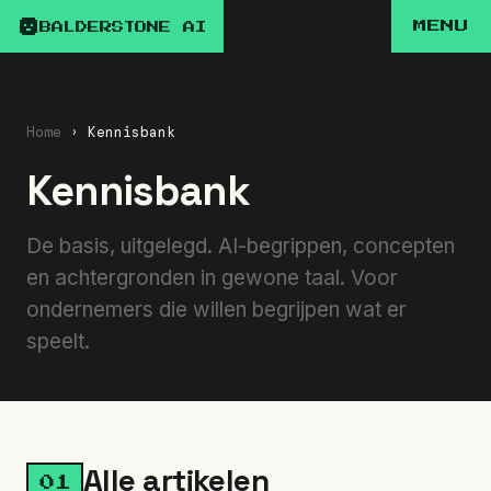
MENU
BALDERSTONE AI
Home
Kennisbank
Kennisbank
De basis, uitgelegd. AI-begrippen, concepten
en achtergronden in gewone taal. Voor
ondernemers die willen begrijpen wat er
speelt.
Alle artikelen
01