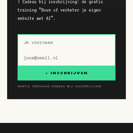
> Cadeau bij inschrijving: de gratis
training “Bouw of verbeter je eigen
website met AI”.
Naam
E-
mailadres
▸ INSCHRIJVEN
GRATIS TRAINING CADEAU BIJ INSCHRIJVING