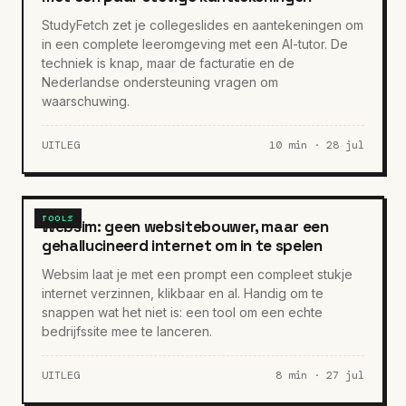
StudyFetch zet je collegeslides en aantekeningen om
in een complete leeromgeving met een AI-tutor. De
techniek is knap, maar de facturatie en de
Nederlandse ondersteuning vragen om
waarschuwing.
UITLEG
10 min · 28 jul
TOOLS
Websim: geen websitebouwer, maar een
gehallucineerd internet om in te spelen
Websim laat je met een prompt een compleet stukje
internet verzinnen, klikbaar en al. Handig om te
snappen wat het niet is: een tool om een echte
bedrijfssite mee te lanceren.
UITLEG
8 min · 27 jul