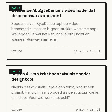
TOOLS
Seedance AI: ByteDance's videomodel dat
de benchmarks aanvoert
Seedance van ByteDance topt de video-
benchmarks, maar er is geen strakke westerse app.
We leggen uit wat het kan, hoe je erbij komt en
wanneer Runway slimmer is.
UITLEG
11 min · 14 jul
TOOLS
Napkin AI: van tekst naar visuals zonder
designtool
Napkin maakt visuals uit je eigen tekst, niet uit een
prompt. Handig, maar zo goed als de structuur die je
erin stopt. Voor wie werkt het echt?
UITLEG
9 min · 13 jul