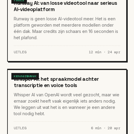
TOOLS
Runway AI: van losse videotool naar serieus
AI-videoplatform
Runway is geen losse AI-videotool meer. Het is een
platform geworden met meerdere modellen onder
één dak. Maar credits zijn schaars en 16 seconden is
het plafond.
UITLEG
12 min · 24 apr
KENNISBANK
Whisper AI: het spraakmodel achter
transcriptie en voice tools
Whisper AI van OpenAI wordt veel gezocht, maar wie
ernaar zoekt heeft vaak eigenlijk iets anders nodig.
We leggen uit wat het is en wanneer je een andere
tool nodig hebt.
UITLEG
6 min · 20 apr