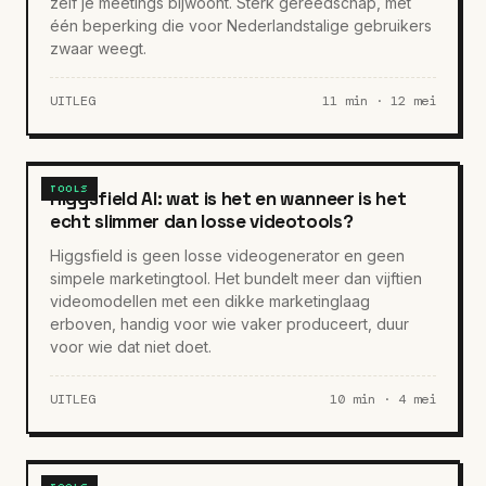
zelf je meetings bijwoont. Sterk gereedschap, met
één beperking die voor Nederlandstalige gebruikers
zwaar weegt.
UITLEG
11 min · 12 mei
TOOLS
Higgsfield AI: wat is het en wanneer is het
echt slimmer dan losse videotools?
Higgsfield is geen losse videogenerator en geen
simpele marketingtool. Het bundelt meer dan vijftien
videomodellen met een dikke marketinglaag
erboven, handig voor wie vaker produceert, duur
voor wie dat niet doet.
UITLEG
10 min · 4 mei