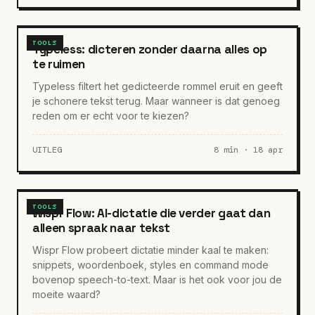
TOOLS
Typeless: dicteren zonder daarna alles op
te ruimen
Typeless filtert het gedicteerde rommel eruit en geeft
je schonere tekst terug. Maar wanneer is dat genoeg
reden om er echt voor te kiezen?
UITLEG
8 min · 18 apr
TOOLS
Wispr Flow: AI-dictatie die verder gaat dan
alleen spraak naar tekst
Wispr Flow probeert dictatie minder kaal te maken:
snippets, woordenboek, styles en command mode
bovenop speech-to-text. Maar is het ook voor jou de
moeite waard?