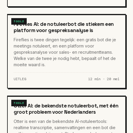
TOOLS
Fireflies AI: de notuleerbot die stiekem een
platform voor gespreksanalyse is
Fireflies is twee dingen tegelijk: een gratis bot die je
meetings notuleert, en een platform voor
gespreksanalyse voor sales- en recruitmentteams.
Welke van de twee je nodig hebt, bepaalt of het de
moeite waard is.
UITLEG
12 min · 20 mei
TOOLS
Otter AI: de bekendste notuleerbot, met één
groot probleem voor Nederlanders
Otter is een van de bekendste AI-notuleertools:
realtime transcriptie, samenvattingen en een bot die