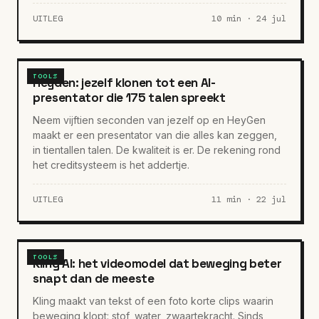
UITLEG
10 min · 24 jul
TOOLS
HeyGen: jezelf klonen tot een AI-
presentator die 175 talen spreekt
Neem vijftien seconden van jezelf op en HeyGen
maakt er een presentator van die alles kan zeggen,
in tientallen talen. De kwaliteit is er. De rekening rond
het creditsysteem is het addertje.
UITLEG
11 min · 22 jul
TOOLS
Kling AI: het videomodel dat beweging beter
snapt dan de meeste
Kling maakt van tekst of een foto korte clips waarin
beweging klopt: stof, water, zwaartekracht. Sinds