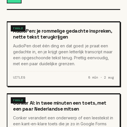
TOOLS
AudioPen: je rommelige gedachte inspreken,
nette tekst terugkrijgen
AudioPen doet één ding en dat goed: je praat een
gedachte in, en je krijgt geen letterlijk transcript maar
een opgeschoonde tekst terug. Prettig eenvoudig,
met een paar duidelijke grenzen.
UITLEG
8 min · 2 aug
TOOLS
Conker AI: in twee minuten een toets, met
een paar Nederlandse mitsen
Conker verandert een onderwerp of een leestekst in
een kant-en-klare toets die je zo in Google Forms