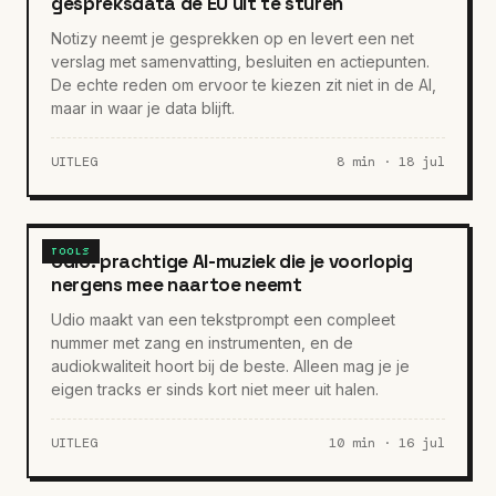
gespreksdata de EU uit te sturen
Notizy neemt je gesprekken op en levert een net
verslag met samenvatting, besluiten en actiepunten.
De echte reden om ervoor te kiezen zit niet in de AI,
maar in waar je data blijft.
UITLEG
8 min · 18 jul
TOOLS
Udio: prachtige AI-muziek die je voorlopig
nergens mee naartoe neemt
Udio maakt van een tekstprompt een compleet
nummer met zang en instrumenten, en de
audiokwaliteit hoort bij de beste. Alleen mag je je
eigen tracks er sinds kort niet meer uit halen.
UITLEG
10 min · 16 jul