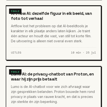
TOOLS
Artflow AI: dezelfde figuur in elk beeld, van
foto tot verhaal
Artflow lost het probleem op dat AI-beeldtools je
karakter in elk plaatje anders laten kijken. Je traint
één acteur en houdt die vast, van still tot korte film.
De uitvoering is alleen niet overal even sterk.
UITLEG
10 min · 25 jul
TOOLS
Lumo AI: de privacy-chatbot van Proton, en
waar hij zijn prijs betaalt
Lumo is de AI-chatbot voor wie zich afvraagt waar
zijn gesprekken belanden. Proton bouwde hem rond
privacy in plaats van rauwe kracht, en dat is precies
zijn sterkte én zijn beperking.