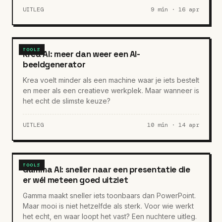
UITLEG
9 min · 16 apr
TOOLS
Krea AI: meer dan weer een AI-
beeldgenerator
Krea voelt minder als een machine waar je iets bestelt
en meer als een creatieve werkplek. Maar wanneer is
het echt de slimste keuze?
UITLEG
10 min · 14 apr
TOOLS
Gamma AI: sneller naar een presentatie die
er wél meteen goed uitziet
Gamma maakt sneller iets toonbaars dan PowerPoint.
Maar mooi is niet hetzelfde als sterk. Voor wie werkt
het echt, en waar loopt het vast? Een nuchtere uitleg.