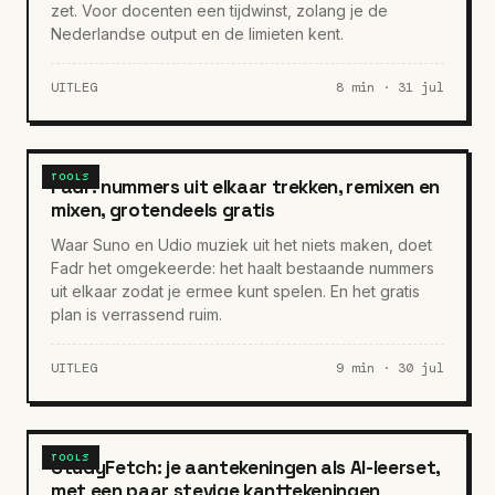
zet. Voor docenten een tijdwinst, zolang je de
Nederlandse output en de limieten kent.
UITLEG
8 min · 31 jul
TOOLS
Fadr: nummers uit elkaar trekken, remixen en
mixen, grotendeels gratis
Waar Suno en Udio muziek uit het niets maken, doet
Fadr het omgekeerde: het haalt bestaande nummers
uit elkaar zodat je ermee kunt spelen. En het gratis
plan is verrassend ruim.
UITLEG
9 min · 30 jul
TOOLS
StudyFetch: je aantekeningen als AI-leerset,
met een paar stevige kanttekeningen