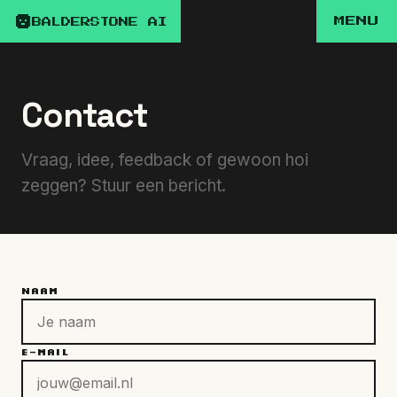
MENU
BALDERSTONE AI
Contact
Vraag, idee, feedback of gewoon hoi
zeggen? Stuur een bericht.
NAAM
E-MAIL